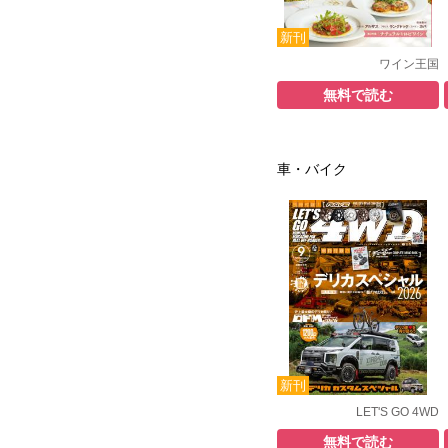
ワイン王国
無料で読む
車・バイク
LET'S GO 4WD
無料で読む