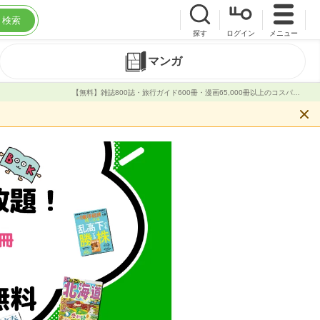
検索
探す
ログイン
メニュー
マンガ
【無料】雑誌800誌・旅行ガイド600冊・漫画65,000冊以上のコスパ最強サブスク読み放題 | 試し読み有り | コスパ最強ブック放題