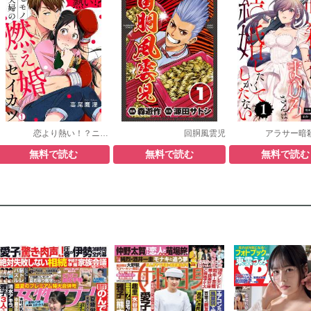
恋より熱い！？ニセモノ夫婦の燃え婚セイカツ
回胴風雲児
無料で読む
無料で読む
無料で読む