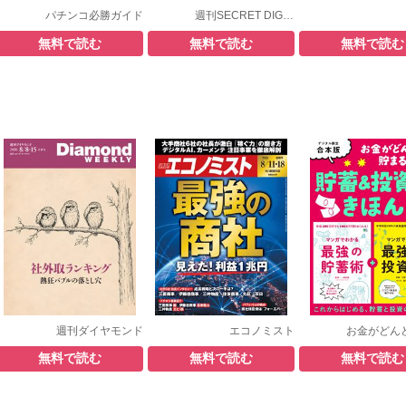
パチンコ必勝ガイド
週刊SECRET DIGITAL
無料で読む
無料で読む
無料で読む
週刊ダイヤモンド
エコノミスト
無料で読む
無料で読む
無料で読む