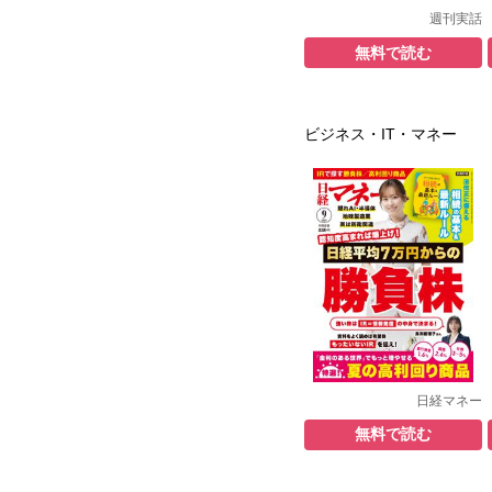
週刊実話
無料で読む
ビジネス・IT・マネー
日経マネー
無料で読む