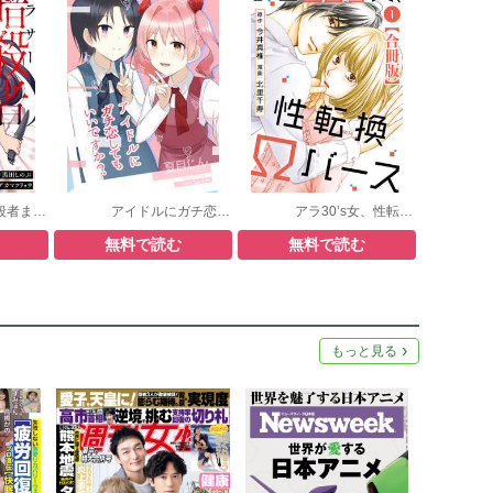
アラサー暗殺者まひろさんは結婚したくてしかたない
アイドルにガチ恋してもいいですか？
アラ30’s女、性転換Ωバース 合冊版
無料で読む
無料で読む
無
もっと見る