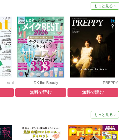
もっと見る
eclat
LDK the Beauty メイク the BEST 2026
PREPPY
無料で読む
無料で読む
無
もっと見る